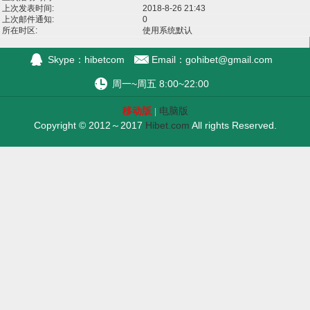
上次发表时间:
2018-8-26 21:43
上次邮件通知:
0
所在时区:
使用系统默认
Skype：hibetcom
Email：
gohibet@gmail.com
周一~周五 8:00~22:00
移动版
电脑版
|
Copyright © 2012～2017
Hibet.com
All rights Reserved.