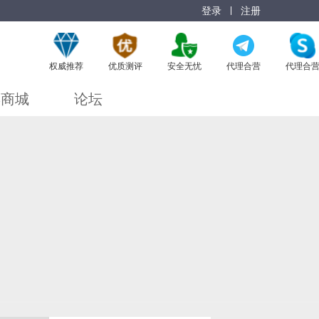
登录
注册
权威推荐
优质测评
安全无忧
代理合营
代理合
博商城
论坛