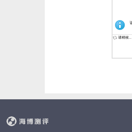
请稍候...