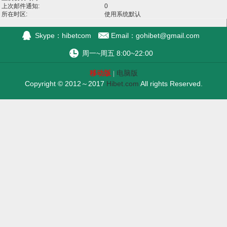
上次邮件通知:
0
所在时区:
使用系统默认
Skype：hibetcom
Email：
gohibet@gmail.com
周一~周五 8:00~22:00
移动版
电脑版
|
Copyright © 2012～2017
Hibet.com
All rights Reserved.