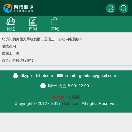
论坛
评测
商城
您访问的页面无手机页面，是否进一步访问电脑版？
继续访问
返回上一页
点击此链接进行跳转
Skype：hibetcom
Email：
gohibet@gmail.com
周一~周五 8:00~22:00
移动版
电脑版
|
Copyright © 2012～2017
Hibet.com
All rights Reserved.