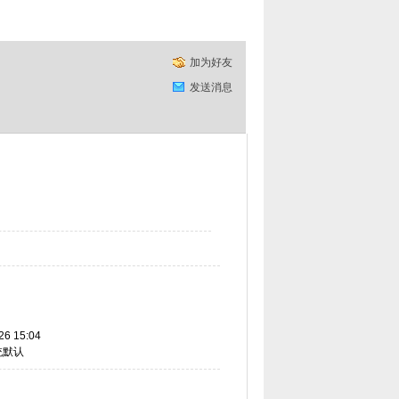
加为好友
发送消息
26 15:04
统默认