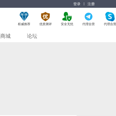
登录
注册
权威推荐
优质测评
安全无忧
代理合营
代理合
博商城
论坛