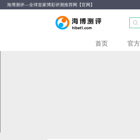
海博测评---全球首家博彩评测推荐网【官网】
首页
官方