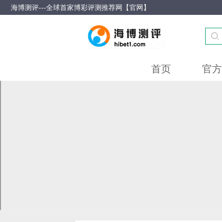
海博测评---全球首家博彩评测推荐网【官网】
首页
官方