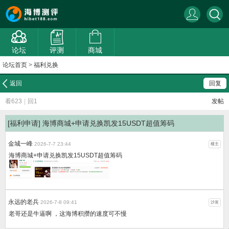
论坛
评测
商城
论坛首页
>
福利兑换
返回
回复
看623
|
回1
发帖
[福利申请]
海博商城+申请兑换凯发15USDT超值筹码
金城一峰
2026-7-7 23:44
楼主
海博商城+申请兑换凯发15USDT超值筹码
永远的老兵
2026-7-8 09:41
沙发
老哥还是牛逼啊 ，这海博积攒的速度可不慢