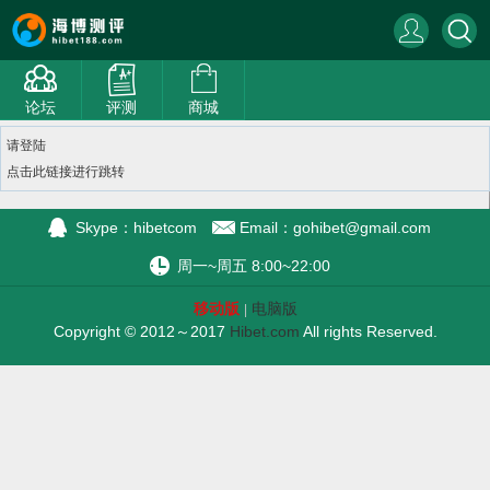
论坛
评测
商城
请登陆
点击此链接进行跳转
Skype：hibetcom
Email：
gohibet@gmail.com
周一~周五 8:00~22:00
移动版
电脑版
|
Copyright © 2012～2017
Hibet.com
All rights Reserved.