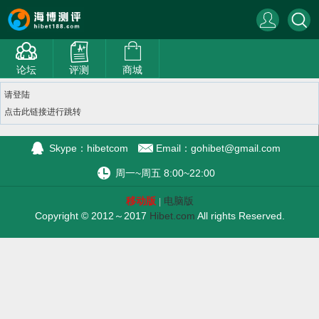
论坛
评测
商城
请登陆
点击此链接进行跳转
Skype：hibetcom
Email：
gohibet@gmail.com
周一~周五 8:00~22:00
移动版
电脑版
|
Copyright © 2012～2017
Hibet.com
All rights Reserved.