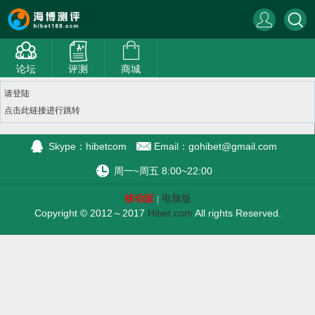
论坛
评测
商城
请登陆
点击此链接进行跳转
Skype：hibetcom
Email：
gohibet@gmail.com
周一~周五 8:00~22:00
移动版
电脑版
|
Copyright © 2012～2017
Hibet.com
All rights Reserved.