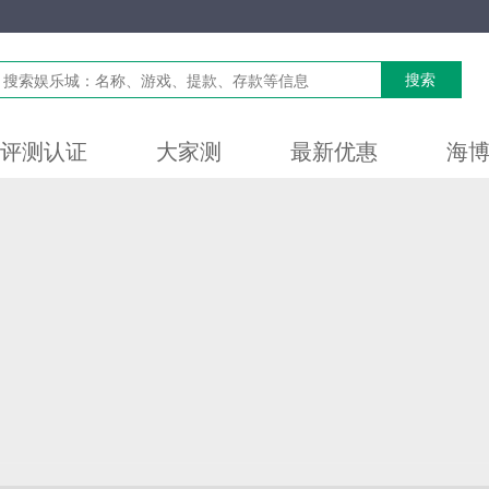
搜索
评测认证
大家测
最新优惠
海