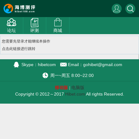
论坛
评测
商城
您需要先登录才能继续本操作
点击此链接进行跳转
Skype：hibetcom
Email：
gohibet@gmail.com
周一~周五 8:00~22:00
移动版
电脑版
|
Copyright © 2012～2017
Hibet.com
All rights Reserved.