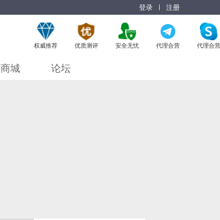
登录
注册
权威推荐
优质测评
安全无忧
代理合营
代理合
博商城
论坛